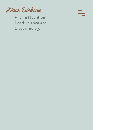
Livia Dickson
PhD in Nutrition,
Food Science and
Biotechnology